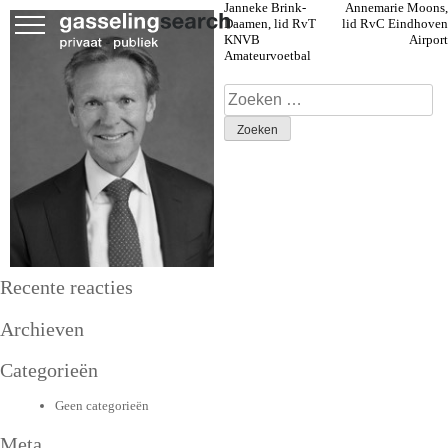
Skip
Bericht
Janneke Brink-
Annemarie Moons,
to
Daamen, lid RvT
lid RvC Eindhoven
navigatie
content
KNVB
Airport
Amateurvoetbal
Zoeken
naar:
Recente reacties
Archieven
Categorieën
Geen categorieën
Meta